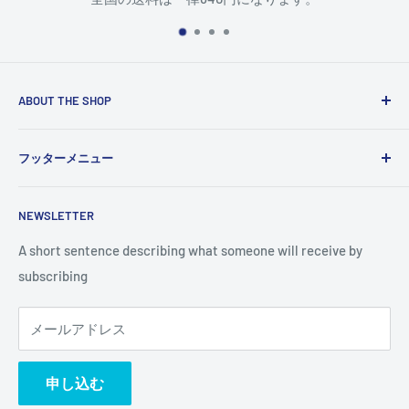
ABOUT THE SHOP
Use this text area to tell your customers about your brand
フッターメニュー
and vision. You can change it in the theme settings.
検索
NEWSLETTER
A short sentence describing what someone will receive by
subscribing
メールアドレス
申し込む