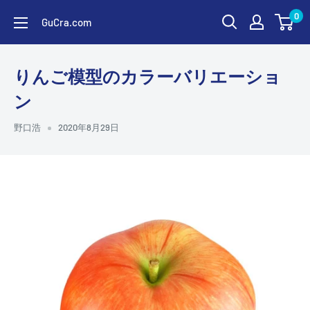
コ
0
GuCra.com
ン
テ
ン
りんご模型のカラーバリエーショ
ツ
ン
に
ス
野口浩
2020年8月29日
キ
ッ
プ
す
る