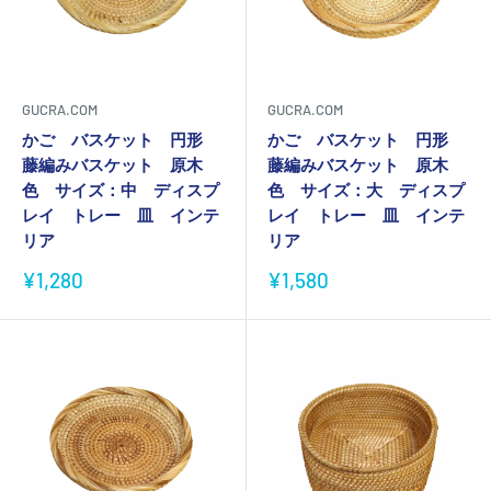
GUCRA.COM
GUCRA.COM
かご バスケット 円形
かご バスケット 円形
藤編みバスケット 原木
藤編みバスケット 原木
色 サイズ：中 ディスプ
色 サイズ：大 ディスプ
レイ トレー 皿 インテ
レイ トレー 皿 インテ
リア
リア
販
販
¥1,280
¥1,580
売
売
価
価
格
格