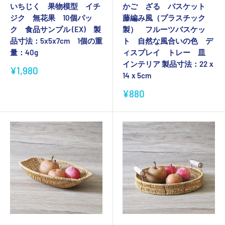
いちじく 果物模型 イチ
かご ざる バスケット
ジク 無花果 10個パッ
藤編み風（プラスチック
ク 食品サンプル (EX) 製
製） フルーツバスケッ
品寸法：5x5x7cm 1個の重
ト 自然な風合いの色 デ
量：40g
ィスプレイ トレー 皿
インテリア 製品寸法：22ｘ
販
¥1,980
14ｘ5cm
売
価
販
¥880
格
売
価
格