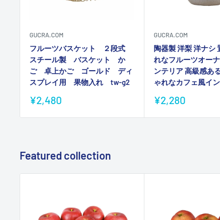
GUCRA.COM
GUCRA.COM
フルーツバスケット ２段式
陶器製 洋梨 洋ナシ 
スチール製 バスケット か
れなフルーツオーナ
ご 卓上かご ゴールド ディ
ンテリア 高級感ある
スプレイ用 果物入れ tw-g2
ゃれなカフェ風イン
販
販
¥2,480
¥2,280
売
売
価
価
格
格
Featured collection