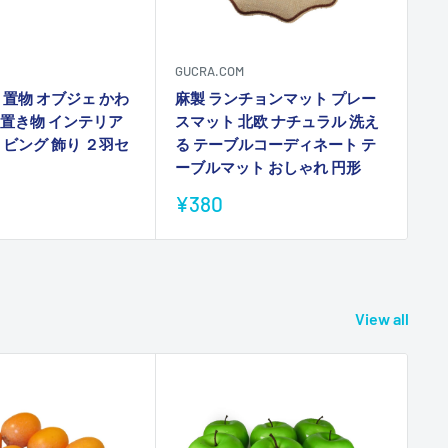
GUCRA.COM
GU
 置物 オブジェ かわ
麻製 ランチョンマット プレー
麻
の置き物 インテリア
スマット 北欧 ナチュラル 洗え
ス
リビング 飾り ２羽セ
る テーブルコーディネート テ
る
ーブルマット おしゃれ 円形
ー
販
販
¥380
¥
売
売
価
価
格
格
View all