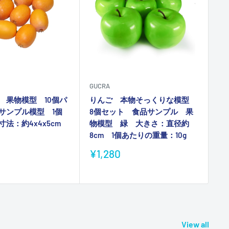
GUCRA
GU
 果物模型 10個パ
りんご 本物そっくりな模型
桃
サンプル模型 1個
8個セット 食品サンプル 果
セ
法：約4x4x5cm
物模型 緑 大きさ：直径約
型
8cm 1個あたりの重量：10g
販
¥
売
販
¥1,280
価
売
格
価
格
View all