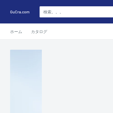
コ
ン
GuCra.com
テ
ン
ホーム
カタログ
ツ
に
ス
キ
ッ
プ
す
る