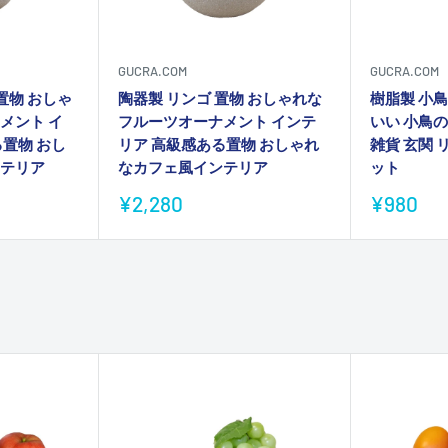
GUCRA.COM
GUCRA.COM
置物 おしゃ
陶器製 リンゴ 置物 おしゃれな
樹脂製 小鳥
メント イ
フルーツオーナメント インテ
いい 小鳥
置物 おし
リア 高級感ある置物 おしゃれ
雑貨 玄関 
テリア
なカフェ風インテリア
ット
販
販
¥2,280
¥980
売
売
価
価
格
格