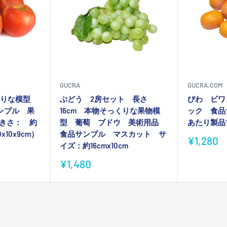
GUCRA
GUCRA.COM
くりな模型
ぶどう 2房セット 長さ
びわ ビワ
ンプル 果
16cm 本物そっくりな果物模
ック 食品
大きさ： 約
型 葡萄 ブドウ 美術用品
あたり製品寸
x10x9cm）
食品サンプル マスカット サ
販
¥1,280
イズ：約16cmx10cm
売
価
販
¥1,480
格
売
価
格