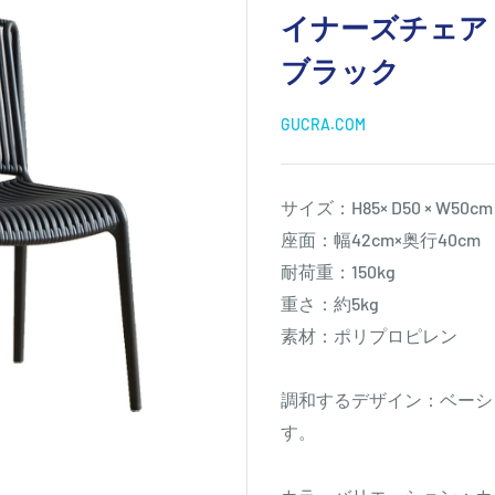
イナーズチェア
ブラック
GUCRA.COM
サイズ：H85× D50 × W50c
座面：幅42cm×奥行40cm
耐荷重：150kg
重さ：約5kg
素材：ポリプロピレン
調和するデザイン：ベーシ
す。