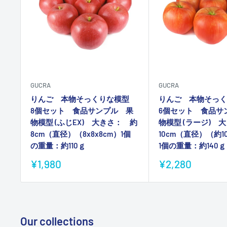
GUCRA
GUCRA
りんご 本物そっくりな模型
りんご 本物そっ
8個セット 食品サンプル 果
6個セット 食品サ
物模型 (ふじEX) 大きさ： 約
物模型 (ラージ) 
8cm（直径）（8x8x8cm）1個
10cm（直径）（約10
の重量：約110ｇ
1個の重量：約140ｇ
販
販
¥1,980
¥2,280
売
売
価
価
格
格
Our collections