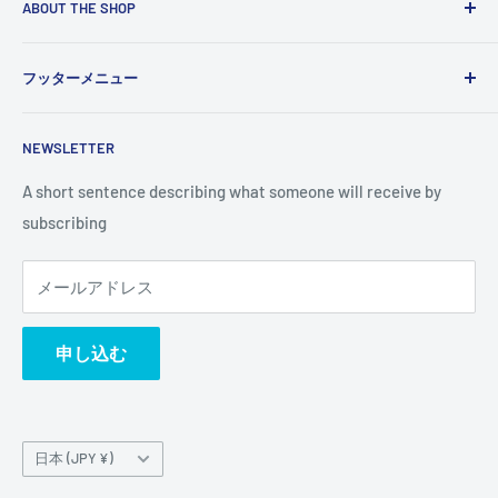
ABOUT THE SHOP
Use this text area to tell your customers about your brand
フッターメニュー
and vision. You can change it in the theme settings.
検索
NEWSLETTER
A short sentence describing what someone will receive by
subscribing
メールアドレス
申し込む
国/
日本 (JPY ¥)
地