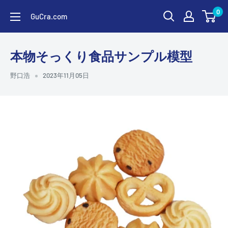
コ
0
GuCra.com
ン
テ
ン
本物そっくり食品サンプル模型
ツ
野口浩
2023年11月05日
に
ス
キ
ッ
プ
す
る