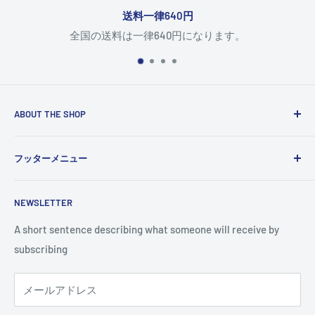
送料一律640円
全国の送料は一律640円になります。
ABOUT THE SHOP
Use this text area to tell your customers about your brand
フッターメニュー
and vision. You can change it in the theme settings.
検索
NEWSLETTER
A short sentence describing what someone will receive by
subscribing
メールアドレス