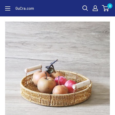
コ
0
GuCra.com
ン
テ
ン
ツ
に
ス
キ
ッ
プ
す
る