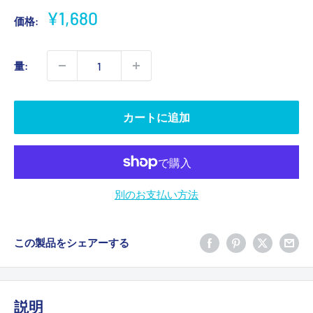
販
¥1,680
価格:
売
価
量:
格
カートに追加
別のお支払い方法
この製品をシェアーする
説明