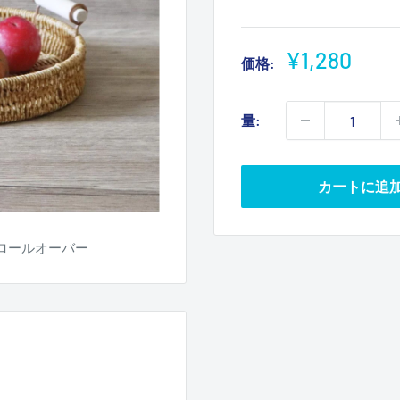
販
¥1,280
価格:
売
価
量:
格
カートに追
ロールオーバー