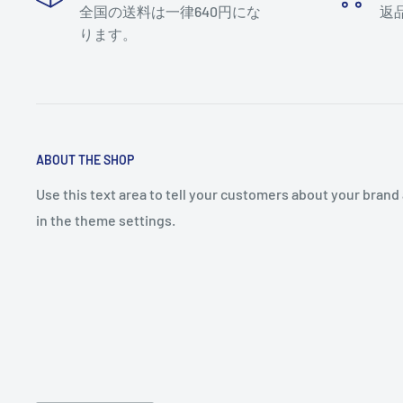
全国の送料は一律640円にな
返
ります。
ABOUT THE SHOP
Use this text area to tell your customers about your brand 
in the theme settings.