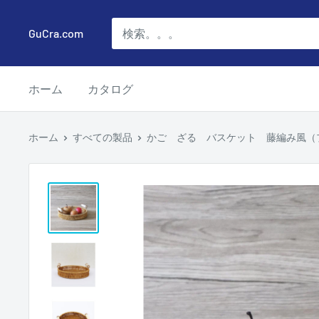
コ
ン
GuCra.com
テ
ン
ホーム
カタログ
ツ
に
ス
ホーム
すべての製品
かご ざる バスケット 藤編み風（プ
キ
ッ
プ
す
る