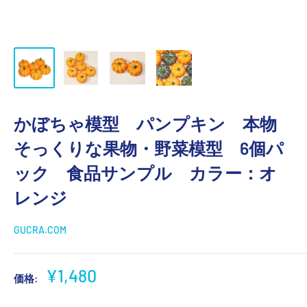
かぼちゃ模型 パンプキン 本物
そっくりな果物・野菜模型 6個パ
ック 食品サンプル カラー：オ
レンジ
GUCRA.COM
販
¥1,480
価格:
売