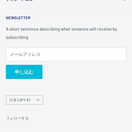
and vision. You can change it in the theme settings.
検索
NEWSLETTER
A short sentence describing what someone will receive by
subscribing
メールアドレス
申し込む
国/
日本 (JPY ¥)
地
域
フォローする