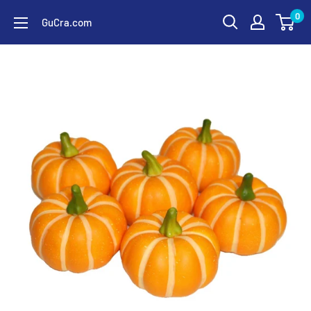
コ
0
GuCra.com
ン
テ
ン
ツ
に
ス
キ
ッ
プ
す
る