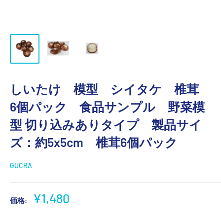
しいたけ 模型 シイタケ 椎茸
6個パック 食品サンプル 野菜模
型 切り込みありタイプ 製品サイ
ズ：約5x5cm 椎茸6個パック
GUCRA
販
¥1,480
価格:
売