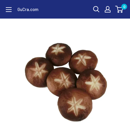
コ
0
GuCra.com
ン
テ
ン
ツ
に
ス
キ
ッ
プ
す
る