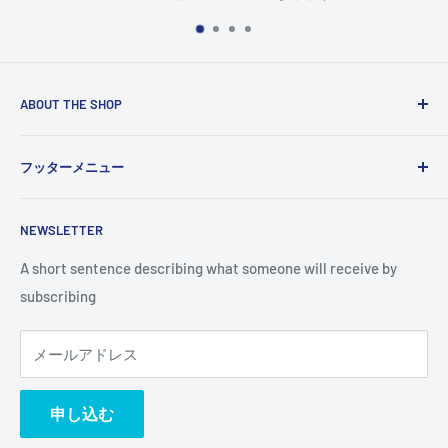
ABOUT THE SHOP
Use this text area to tell your customers about your brand
フッターメニュー
and vision. You can change it in the theme settings.
検索
NEWSLETTER
A short sentence describing what someone will receive by
subscribing
メールアドレス
申し込む