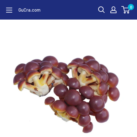
コ
0
GuCra.com
ン
テ
ン
ツ
に
ス
キ
ッ
プ
す
る