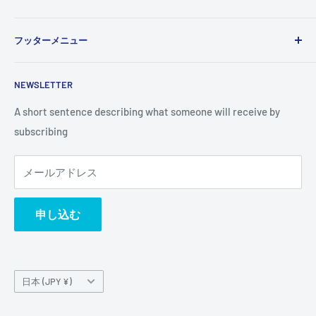
Use this text area to tell your customers about your brand
フッターメニュー
and vision. You can change it in the theme settings.
検索
NEWSLETTER
A short sentence describing what someone will receive by
subscribing
メールアドレス
申し込む
国/
日本 (JPY ¥)
地
域