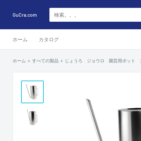
コ
ン
GuCra.com
テ
ン
ホーム
カタログ
ツ
に
ス
ホーム
すべての製品
じょうろ ジョウロ 園芸用ポット ステン
キ
ッ
プ
す
る