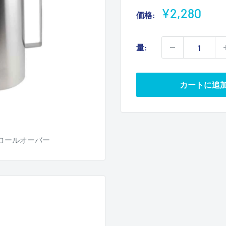
販
¥2,280
価格:
売
価
量:
格
カートに追
ロールオーバー