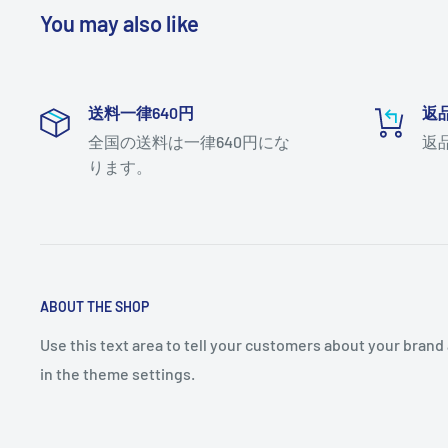
You may also like
送料一律640円
返
全国の送料は一律640円にな
返
ります。
ABOUT THE SHOP
Use this text area to tell your customers about your brand 
in the theme settings.