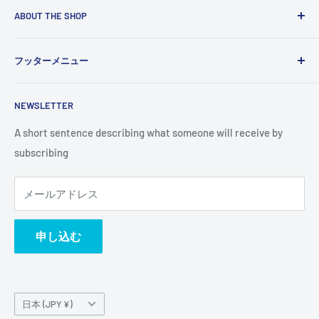
ABOUT THE SHOP
Use this text area to tell your customers about your brand
フッターメニュー
and vision. You can change it in the theme settings.
検索
NEWSLETTER
A short sentence describing what someone will receive by
subscribing
メールアドレス
申し込む
国/
日本 (JPY ¥)
地