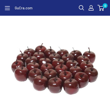
コ
0
GuCra.com
ン
テ
ン
ツ
に
ス
キ
ッ
プ
す
る