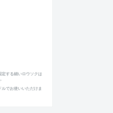
。
固定する細いロウソクは
す
ドルでお使いいただけま