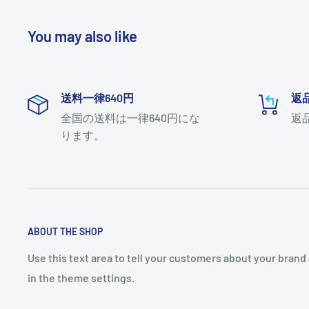
You may also like
送料一律640円
返
全国の送料は一律640円にな
返
ります。
ABOUT THE SHOP
Use this text area to tell your customers about your brand 
in the theme settings.