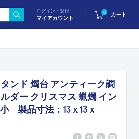
ログイン・登録
0
カート
マイアカウント
タンド 燭台 アンティーク調
ルダー クリスマス 蝋燭 イン
小 製品寸法：13ｘ13ｘ