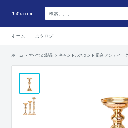
コ
ン
GuCra.com
テ
ン
ホーム
カタログ
ツ
に
ス
ホーム
すべての製品
キャンドルスタンド 燭台 アンティーク調
キ
ッ
プ
す
る