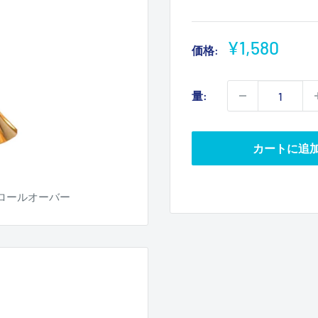
販
¥1,580
価格:
売
価
量:
格
カートに追
ロールオーバー