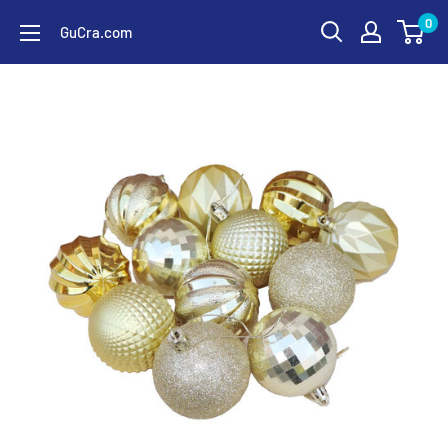
コ
0
GuCra.com
ン
テ
ン
ツ
に
ス
キ
ッ
プ
す
る