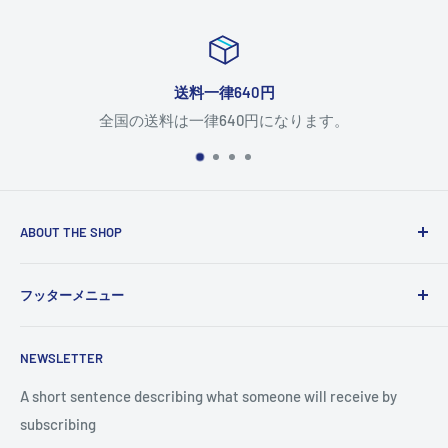
送料一律640円
全国の送料は一律640円になります。
ABOUT THE SHOP
Use this text area to tell your customers about your brand
フッターメニュー
and vision. You can change it in the theme settings.
検索
NEWSLETTER
A short sentence describing what someone will receive by
subscribing