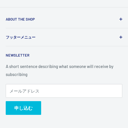
ABOUT THE SHOP
Use this text area to tell your customers about your brand
フッターメニュー
and vision. You can change it in the theme settings.
検索
NEWSLETTER
A short sentence describing what someone will receive by
subscribing
メールアドレス
申し込む