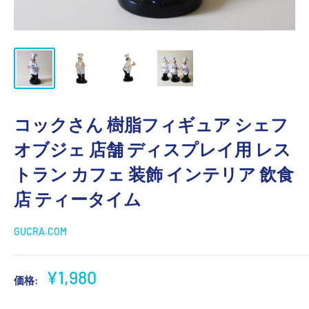
コックさん 樹脂フィギュア シェフ
オブジェ 店舗 ディスプレイ用 レス
トラン カフェ 装飾 インテリア 飲食
店 ティータイム
GUCRA.COM
販
¥1,980
価格:
売