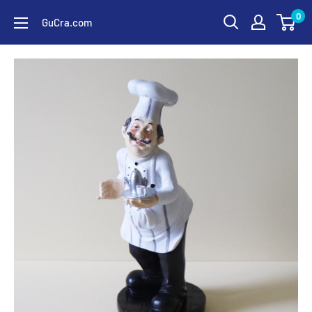
コ
0
GuCra.com
ン
テ
ン
ツ
に
ス
キ
ッ
プ
す
る