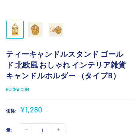
ティーキャンドルスタンド ゴール
ド 北欧風 おしゃれ インテリア雑貨
キャンドルホルダー （タイプB）
GUCRA.COM
販
¥1,280
価格:
売
価
量:
格