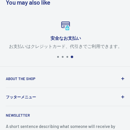
You may also like
安全なお支払い
お支払いはクレジットカード、代引きでご利用できます。
ABOUT THE SHOP
Use this text area to tell your customers about your brand
フッターメニュー
and vision. You can change it in the theme settings.
検索
NEWSLETTER
A short sentence describing what someone will receive by