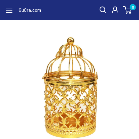
コ
0
GuCra.com
ン
テ
ン
ツ
に
ス
キ
ッ
プ
す
る