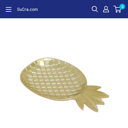
コ
0
GuCra.com
ン
テ
ン
ツ
に
ス
キ
ッ
プ
す
る