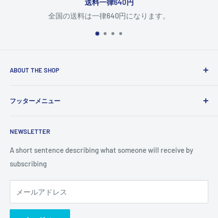
送料一律640円
全国の送料は一律640円になります。
ABOUT THE SHOP
Use this text area to tell your customers about your brand
フッターメニュー
and vision. You can change it in the theme settings.
検索
NEWSLETTER
A short sentence describing what someone will receive by
subscribing
メールアドレス