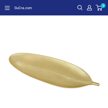
コ
0
GuCra.com
ン
テ
ン
ツ
に
ス
キ
ッ
プ
す
る