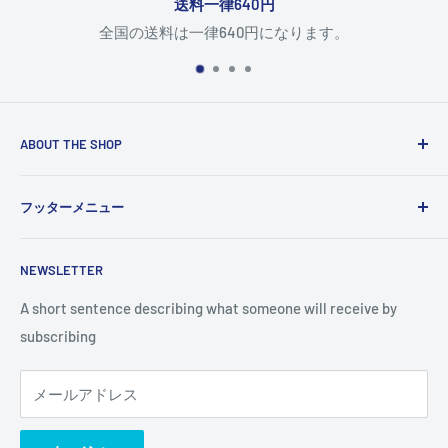
送料一律640円
全国の送料は一律640円になります。
ABOUT THE SHOP
Use this text area to tell your customers about your brand
フッターメニュー
and vision. You can change it in the theme settings.
検索
NEWSLETTER
A short sentence describing what someone will receive by
subscribing
メールアドレス