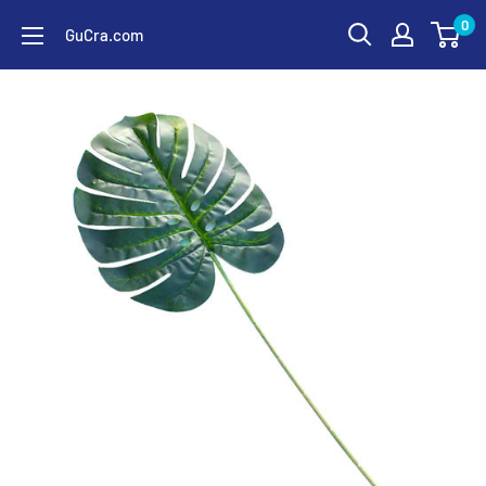
コ
0
GuCra.com
ン
テ
ン
ツ
に
ス
キ
ッ
プ
す
る