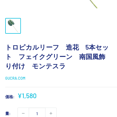
トロピカルリーフ 造花 5本セッ
ト フェイクグリーン 南国風飾
り付け モンテスラ
GUCRA.COM
販
¥1,580
価格:
売
価
量:
格