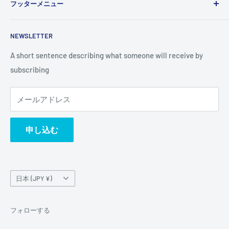
フッターメニュー
and vision. You can change it in the theme settings.
検索
NEWSLETTER
A short sentence describing what someone will receive by
subscribing
メールアドレス
申し込む
国/
日本 (JPY ¥)
地
域
フォローする