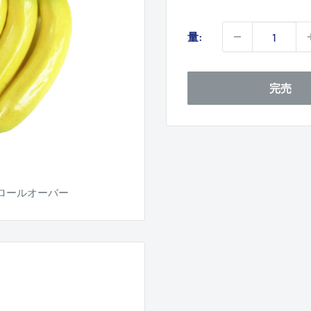
売
価
量:
格
完売
ロールオーバー