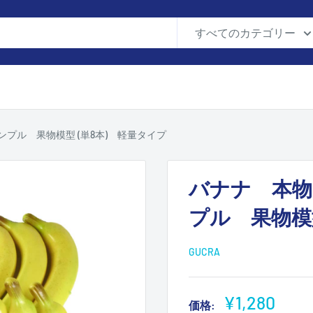
すべてのカテゴリー
プル 果物模型 (単8本) 軽量タイプ
バナナ 本物
プル 果物模型
GUCRA
販
¥1,280
価格: