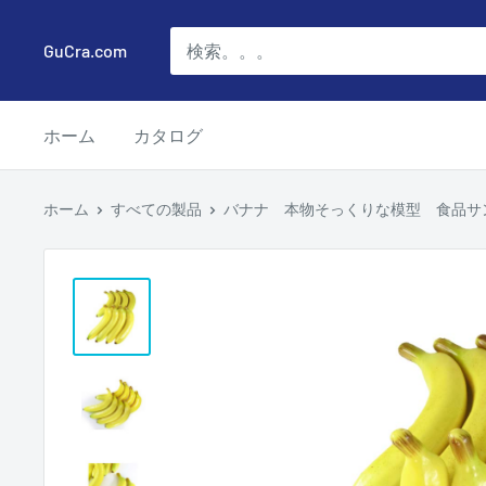
コ
ン
GuCra.com
テ
ン
ホーム
カタログ
ツ
に
ス
ホーム
すべての製品
バナナ 本物そっくりな模型 食品サン
キ
ッ
プ
す
る