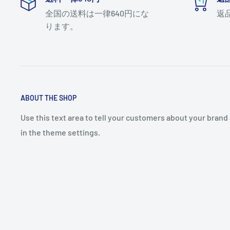
全国の送料は一律640円にな
返
ります。
ABOUT THE SHOP
Use this text area to tell your customers about your brand 
in the theme settings.