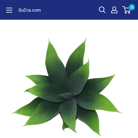
コ
0
GuCra.com
ン
テ
ン
ツ
に
ス
キ
ッ
プ
す
る