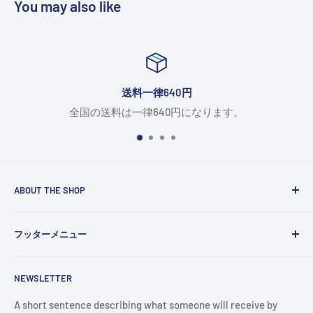
You may also like
40円
返品につ
0円になります。
返品について
ABOUT THE SHOP
Use this text area to tell your customers about your brand
フッターメニュー
and vision. You can change it in the theme settings.
検索
NEWSLETTER
A short sentence describing what someone will receive by