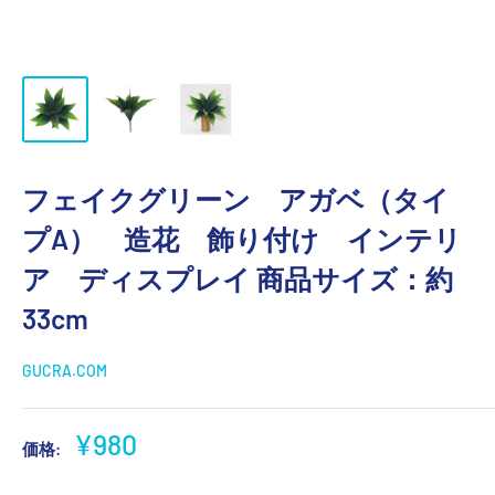
フェイクグリーン アガベ（タイ
プA） 造花 飾り付け インテリ
ア ディスプレイ 商品サイズ：約
33cm
GUCRA.COM
販
¥980
価格:
売