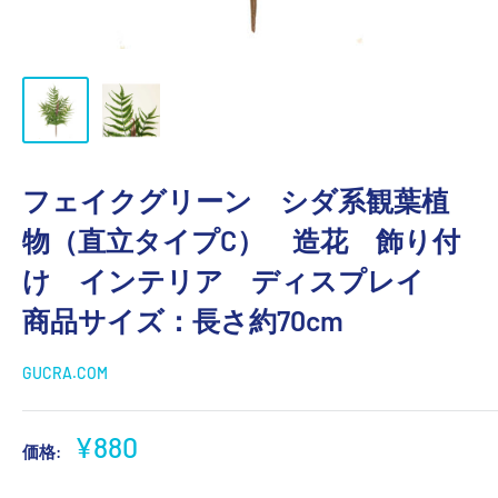
フェイクグリーン シダ系観葉植
物（直立タイプC） 造花 飾り付
け インテリア ディスプレイ
商品サイズ：長さ約70cm
GUCRA.COM
販
¥880
価格:
売