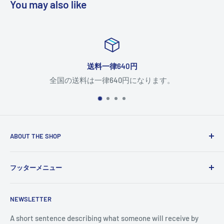
You may also like
40円
返品につ
0円になります。
返品について
ABOUT THE SHOP
Use this text area to tell your customers about your brand
フッターメニュー
and vision. You can change it in the theme settings.
検索
NEWSLETTER
A short sentence describing what someone will receive by