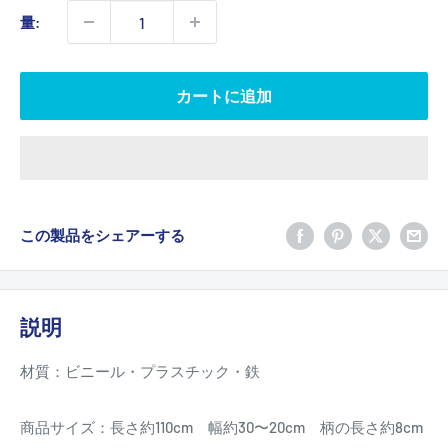
価
量:
格
カートに追加
この製品をシェアーする
説明
材質：ビニール・プラスチック・鉄
商品サイズ：長さ約110cm 幅約30〜20cm 柄の長さ約8cm