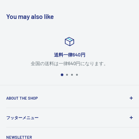
You may also like
送料一律640円
全国の送料は一律640円になります。
ABOUT THE SHOP
Use this text area to tell your customers about your brand
フッターメニュー
and vision. You can change it in the theme settings.
検索
NEWSLETTER