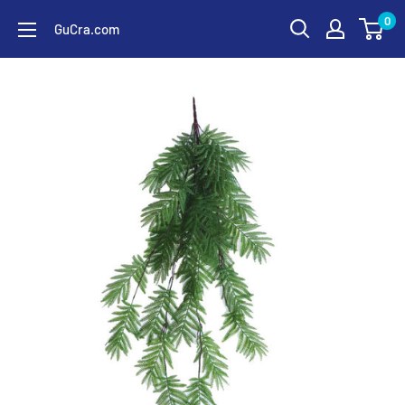
コ
0
GuCra.com
ン
テ
ン
ツ
に
ス
キ
ッ
プ
す
る