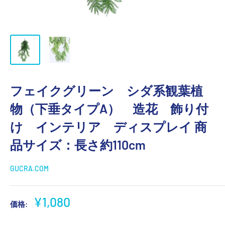
フェイクグリーン シダ系観葉植
物（下垂タイプA） 造花 飾り付
け インテリア ディスプレイ 商
品サイズ：長さ約110cm
GUCRA.COM
販
¥1,080
価格:
売