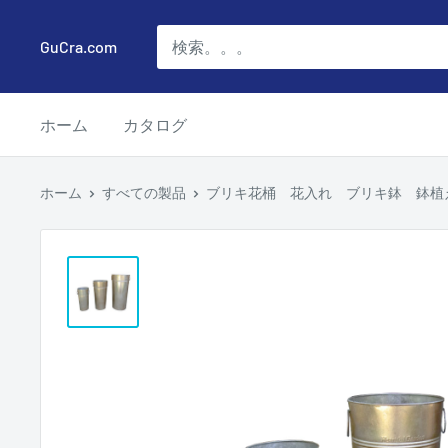
コ
ン
GuCra.com
テ
ン
ホーム
カタログ
ツ
に
ス
ホーム
すべての製品
ブリキ花桶 花入れ ブリキ鉢 鉢植え ア
キ
ッ
プ
す
る