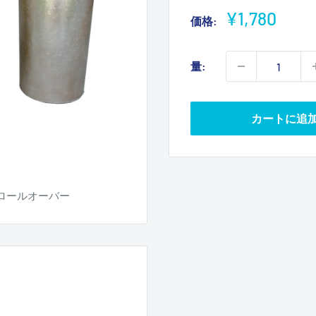
販
¥1,780
価格:
売
価
量:
格
カートに追
ロールオーバー