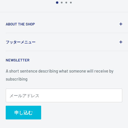
ABOUT THE SHOP
Use this text area to tell your customers about your brand
フッターメニュー
and vision. You can change it in the theme settings.
検索
NEWSLETTER
A short sentence describing what someone will receive by
subscribing
メールアドレス
申し込む