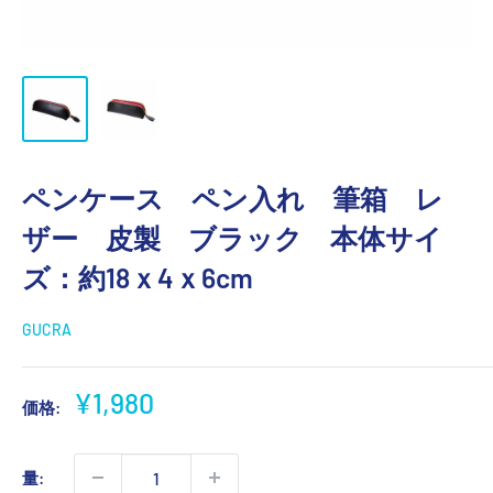
ペンケース ペン入れ 筆箱 レ
ザー 皮製 ブラック 本体サイ
ズ：約18ｘ4ｘ6cm
GUCRA
販
¥1,980
価格:
売
価
量:
格