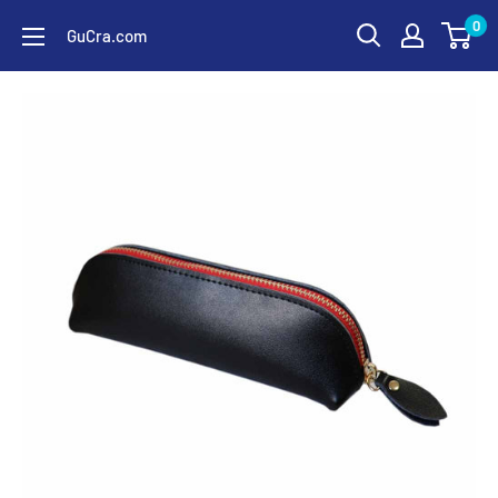
コ
0
GuCra.com
ン
テ
ン
ツ
に
ス
キ
ッ
プ
す
る