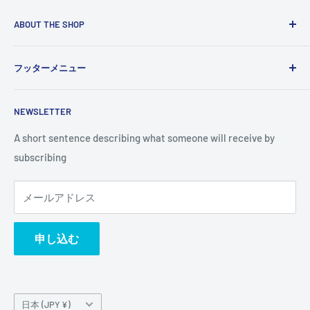
ABOUT THE SHOP
Use this text area to tell your customers about your brand
フッターメニュー
and vision. You can change it in the theme settings.
検索
NEWSLETTER
A short sentence describing what someone will receive by
subscribing
メールアドレス
申し込む
国/
日本 (JPY ¥)