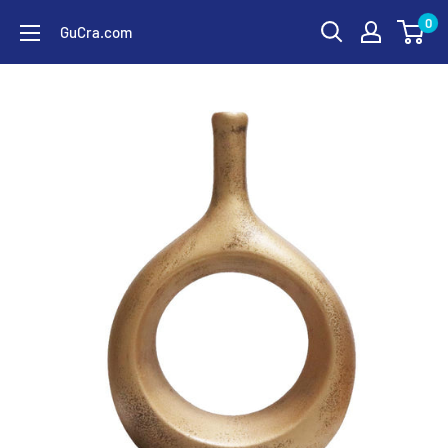
コ
0
GuCra.com
ン
テ
ン
ツ
に
ス
キ
ッ
プ
す
る