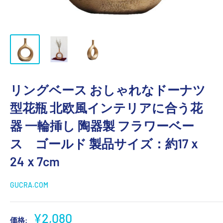
リングベース おしゃれなドーナツ
型花瓶 北欧風インテリアに合う花
器 一輪挿し 陶器製 フラワーベー
ス ゴールド 製品サイズ：約17ｘ
24ｘ7cm
GUCRA.COM
販
¥2,080
価格: