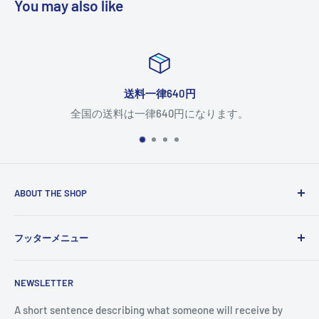
You may also like
送料一律640円
全国の送料は一律640円になります。
ABOUT THE SHOP
Use this text area to tell your customers about your brand
フッターメニュー
and vision. You can change it in the theme settings.
検索
NEWSLETTER
A short sentence describing what someone will receive by