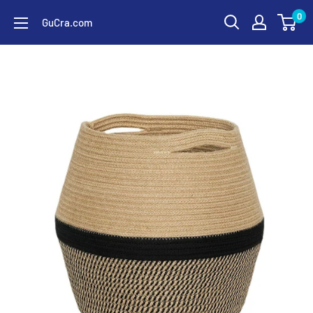
コ
0
GuCra.com
ン
テ
ン
ツ
に
ス
キ
ッ
プ
す
る