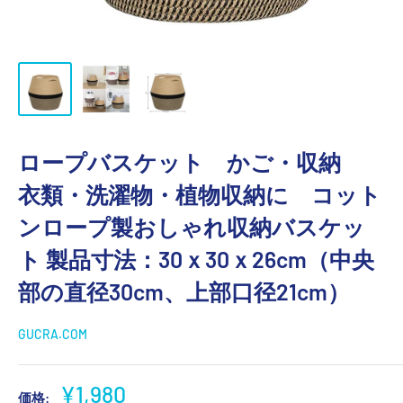
ロープバスケット かご・収納
衣類・洗濯物・植物収納に コット
ンロープ製おしゃれ収納バスケッ
ト 製品寸法：30ｘ30ｘ26cm（中央
部の直径30cm、上部口径21cm）
GUCRA.COM
販
¥1,980
価格: