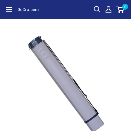
コ
0
GuCra.com
ン
テ
ン
ツ
に
ス
キ
ッ
プ
す
る