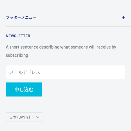
Use this text area to tell your customers about your brand
フッターメニュー
and vision. You can change it in the theme settings.
検索
NEWSLETTER
A short sentence describing what someone will receive by
subscribing
メールアドレス
申し込む
国/
日本 (JPY ¥)
地
域