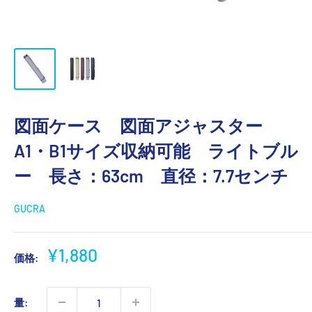
図面ケース 図面アジャスター
A1・B1サイズ収納可能 ライトブル
ー 長さ：63cm 直径：7.7センチ
GUCRA
販
¥1,880
価格:
売
価
量:
格