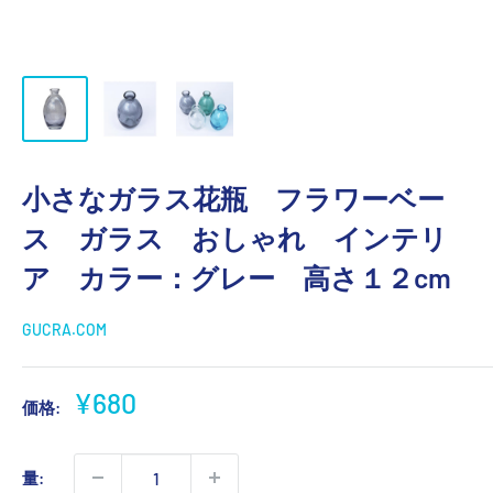
小さなガラス花瓶 フラワーベー
ス ガラス おしゃれ インテリ
ア カラー：グレー 高さ１２cm
GUCRA.COM
販
¥680
価格:
売
価
量:
格