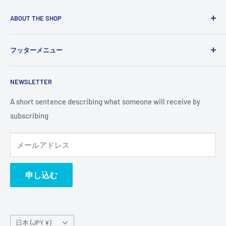
ABOUT THE SHOP
Use this text area to tell your customers about your brand
フッターメニュー
and vision. You can change it in the theme settings.
検索
NEWSLETTER
A short sentence describing what someone will receive by
subscribing
メールアドレス
申し込む
国/
日本 (JPY ¥)