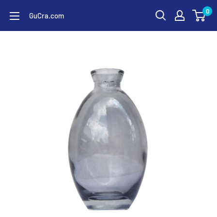
コ
0
GuCra.com
ン
テ
ン
ツ
に
ス
キ
ッ
プ
す
る