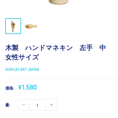
木製 ハンドマネキン 左手 中
女性サイズ
DISPLAY ART JAPAN
販
¥1,580
価格:
売
価
量:
格