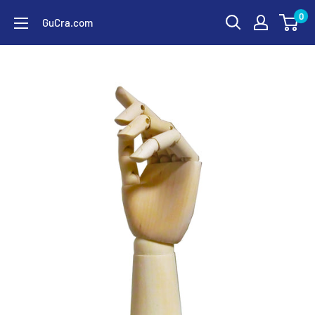
コ
0
GuCra.com
ン
テ
ン
ツ
に
ス
キ
ッ
プ
す
る