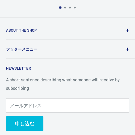
ABOUT THE SHOP
Use this text area to tell your customers about your brand
フッターメニュー
and vision. You can change it in the theme settings.
検索
NEWSLETTER
A short sentence describing what someone will receive by
subscribing
メールアドレス
申し込む