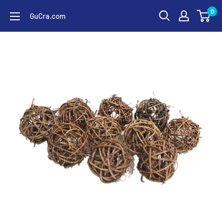
コ
0
GuCra.com
ン
テ
ン
ツ
に
ス
キ
ッ
プ
す
る