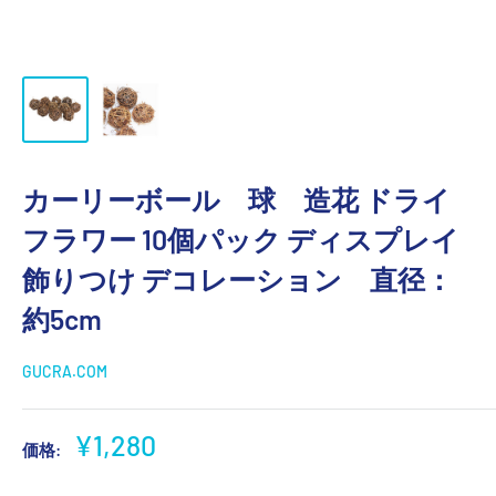
カーリーボール 球 造花 ドライ
フラワー 10個パック ディスプレイ
飾りつけ デコレーション 直径：
約5cm
GUCRA.COM
販
¥1,280
価格:
売