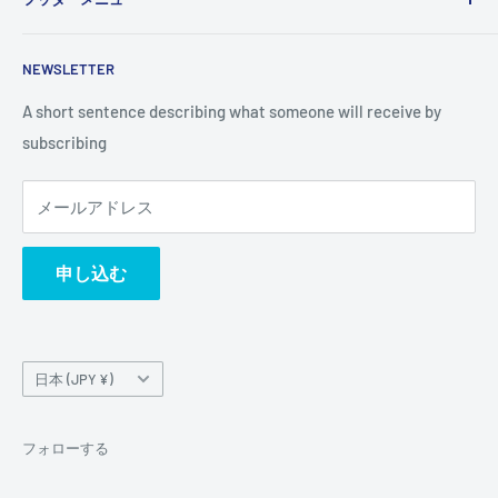
and vision. You can change it in the theme settings.
検索
NEWSLETTER
A short sentence describing what someone will receive by
subscribing
メールアドレス
申し込む
国/
日本 (JPY ¥)
地
域
フォローする