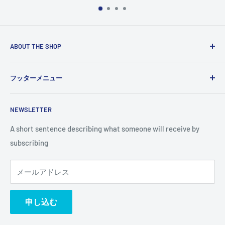
ABOUT THE SHOP
Use this text area to tell your customers about your brand
フッターメニュー
and vision. You can change it in the theme settings.
検索
NEWSLETTER
A short sentence describing what someone will receive by
subscribing
メールアドレス
申し込む