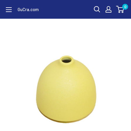
コ
0
GuCra.com
ン
テ
ン
ツ
に
ス
キ
ッ
プ
す
る