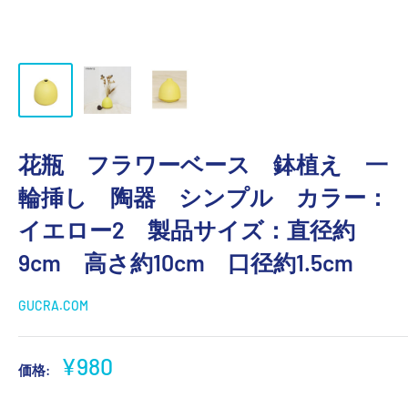
花瓶 フラワーベース 鉢植え 一
輪挿し 陶器 シンプル カラー：
イエロー2 製品サイズ：直径約
9cm 高さ約10cm 口径約1.5cm
GUCRA.COM
販
¥980
価格:
売