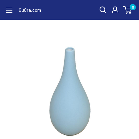
コ
0
GuCra.com
ン
テ
ン
ツ
に
ス
キ
ッ
プ
す
る