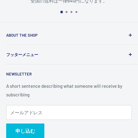
全国の送料は一律640円になります。
ABOUT THE SHOP
Use this text area to tell your customers about your brand
フッターメニュー
and vision. You can change it in the theme settings.
検索
NEWSLETTER
A short sentence describing what someone will receive by
subscribing
メールアドレス
申し込む