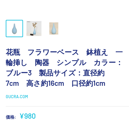
花瓶 フラワーベース 鉢植え 一
輪挿し 陶器 シンプル カラー：
ブルー3 製品サイズ：直径約
7cm 高さ約16cm 口径約1cm
GUCRA.COM
販
¥980
価格:
売