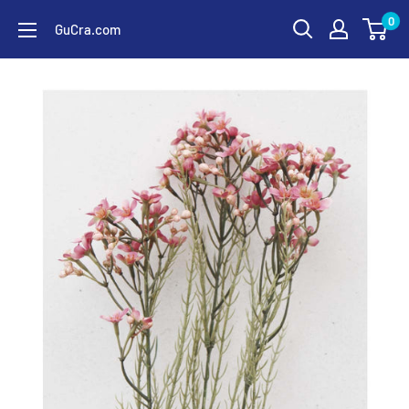
コ
0
GuCra.com
ン
テ
ン
ツ
に
ス
キ
ッ
プ
す
る