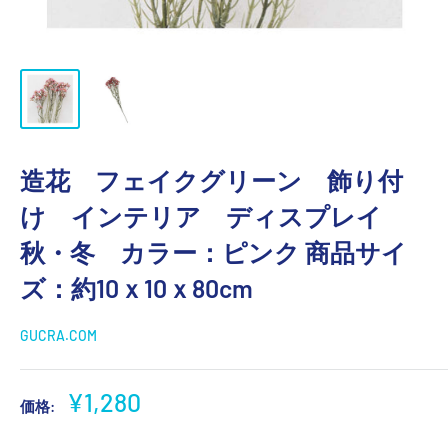
造花 フェイクグリーン 飾り付
け インテリア ディスプレイ
秋・冬 カラー：ピンク 商品サイ
ズ：約10ｘ10ｘ80cm
GUCRA.COM
販
¥1,280
価格:
売