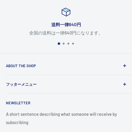
円
返品について
になります。
返品については
こ
ABOUT THE SHOP
Use this text area to tell your customers about your brand
フッターメニュー
and vision. You can change it in the theme settings.
検索
NEWSLETTER
A short sentence describing what someone will receive by
subscribing