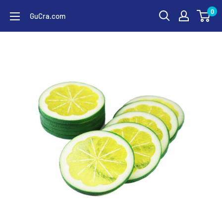
コ
0
GuCra.com
ン
テ
ン
ツ
に
ス
キ
ッ
プ
す
る