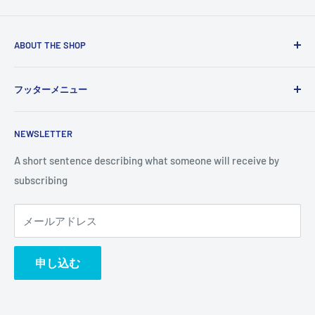
ABOUT THE SHOP
Use this text area to tell your customers about your brand
フッターメニュー
and vision. You can change it in the theme settings.
検索
NEWSLETTER
A short sentence describing what someone will receive by
subscribing
メールアドレス
申し込む