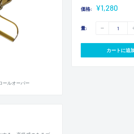
販
¥1,280
価格:
売
価
量:
格
カートに追
ロールオーバー