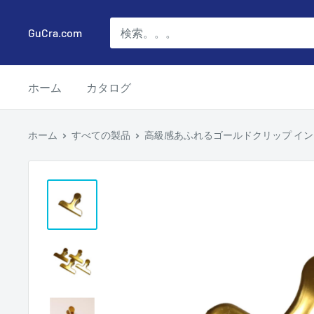
コ
ン
GuCra.com
テ
ン
ホーム
カタログ
ツ
に
ス
ホーム
すべての製品
高級感あふれるゴールドクリップ インテ
キ
ッ
プ
す
る