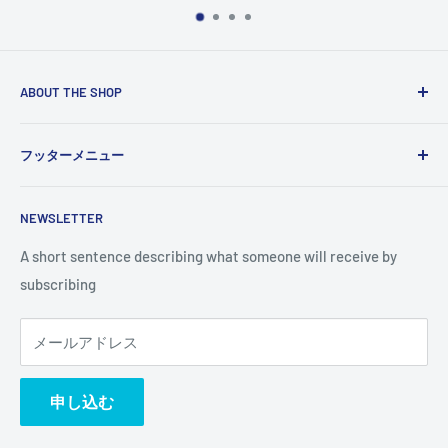
ABOUT THE SHOP
Use this text area to tell your customers about your brand
フッターメニュー
and vision. You can change it in the theme settings.
検索
NEWSLETTER
A short sentence describing what someone will receive by
subscribing
メールアドレス
申し込む