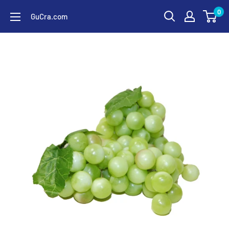
コ
0
GuCra.com
ン
テ
ン
ツ
に
ス
キ
ッ
プ
す
る