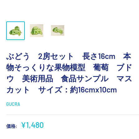
ぶどう 2房セット 長さ16cm 本
物そっくりな果物模型 葡萄 ブド
ウ 美術用品 食品サンプル マス
カット サイズ：約16cmx10cm
GUCRA
販
¥1,480
価格:
売