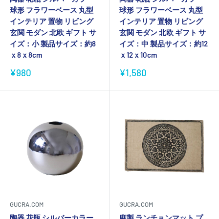
球形 フラワーベース 丸型
球形 フラワーベース 丸型
インテリア 置物 リビング
インテリア 置物 リビング
玄関 モダン 北欧 ギフト サ
玄関 モダン 北欧 ギフト サ
イズ：小 製品サイズ：約8
イズ：中 製品サイズ：約12
ｘ8ｘ8cm
ｘ12ｘ10cm
販
販
¥980
¥1,580
売
売
価
価
格
格
GUCRA.COM
GUCRA.COM
陶器 花瓶 シルバーカラー
麻製 ランチョンマット プ