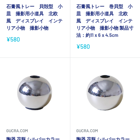
石膏風トレー 貝殻型 小
石膏風トレー 巻貝型 小
皿 撮影用小道具 北欧
皿 撮影用小道具 北欧
風 ディスプレイ インテ
風 ディスプレイ インテ
リア小物 撮影小物
リア小物 撮影小物 製品寸
法：約11ｘ6ｘ4.5cm
販
¥580
売
販
¥580
価
売
格
価
格
GUCRA.COM
GUCRA.COM
陶器 花瓶 シルバーカラー
陶器 花瓶 シルバーカラー