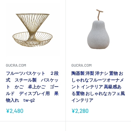
GUCRA.COM
GUCRA.COM
フルーツバスケット ２段
陶器製 洋梨 洋ナシ 置物 お
式 スチール製 バスケッ
しゃれなフルーツオーナメ
ト かご 卓上かご ゴー
ント インテリア 高級感あ
ルド ディスプレイ用 果
る置物 おしゃれなカフェ風
物入れ tw-g2
インテリア
販
販
¥2,480
¥2,280
売
売
価
価
格
格