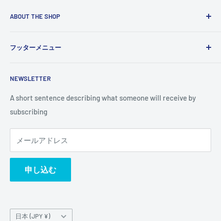
ABOUT THE SHOP
Use this text area to tell your customers about your brand
フッターメニュー
and vision. You can change it in the theme settings.
検索
NEWSLETTER
A short sentence describing what someone will receive by
subscribing
メールアドレス
申し込む
国/
日本 (JPY ¥)