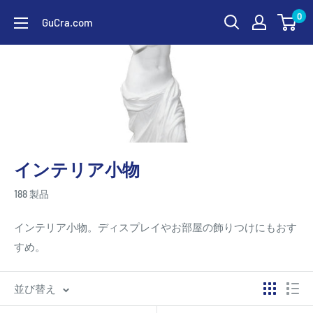
コ
0
GuCra.com
ン
テ
ン
ツ
に
ス
キ
インテリア小物
ッ
プ
188 製品
す
る
インテリア小物。ディスプレイやお部屋の飾りつけにもおす
すめ。
並び替え