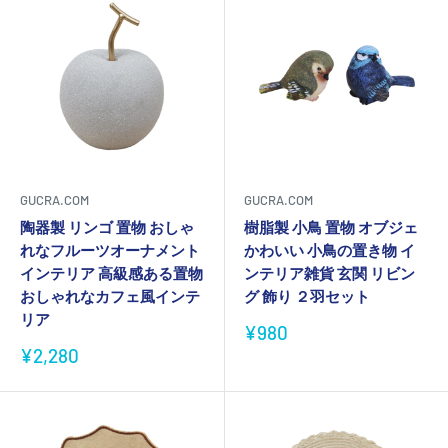
GUCRA.COM
GUCRA.COM
陶器製 リンゴ 置物 おしゃ
樹脂製 小鳥 置物 オブジェ
れなフルーツオーナメント
かわいい 小鳥の置き物 イ
インテリア 高級感ある置物
ンテリア雑貨 玄関 リビン
おしゃれなカフェ風インテ
グ 飾り ２羽セット
リア
販
¥980
売
販
¥2,280
価
売
格
価
格