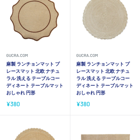
GUCRA.COM
GUCRA.COM
麻製 ランチョンマット プ
麻製 ランチョンマット プ
レースマット 北欧 ナチュ
レースマット 北欧 ナチュ
ラル 洗える テーブルコー
ラル 洗える テーブルコー
ディネート テーブルマット
ディネート テーブルマット
おしゃれ 円形
おしゃれ 円形
販
販
¥380
¥380
売
売
価
価
格
格