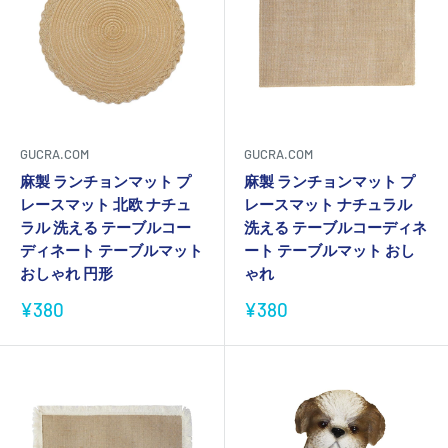
GUCRA.COM
GUCRA.COM
麻製 ランチョンマット プ
麻製 ランチョンマット プ
レースマット 北欧 ナチュ
レースマット ナチュラル
ラル 洗える テーブルコー
洗える テーブルコーディネ
ディネート テーブルマット
ート テーブルマット おし
おしゃれ 円形
ゃれ
販
販
¥380
¥380
売
売
価
価
格
格