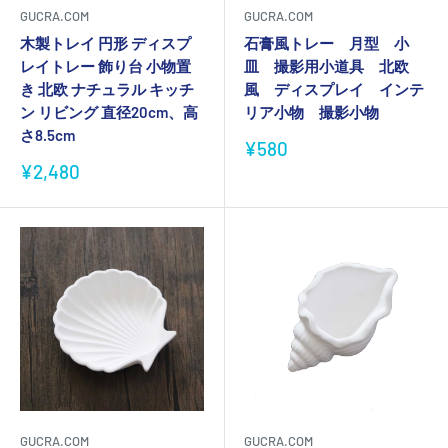
GUCRA.COM
GUCRA.COM
木製トレイ 円形 ディスプ
石膏風トレー 月型 小
レイトレー 飾り台 小物置
皿 撮影用小道具 北欧
き 北欧 ナチュラル キッチ
風 ディスプレイ インテ
ン リビング 直径20cm、高
リア小物 撮影小物
さ8.5cm
販
¥580
売
販
¥2,480
価
売
格
価
格
GUCRA.COM
GUCRA.COM