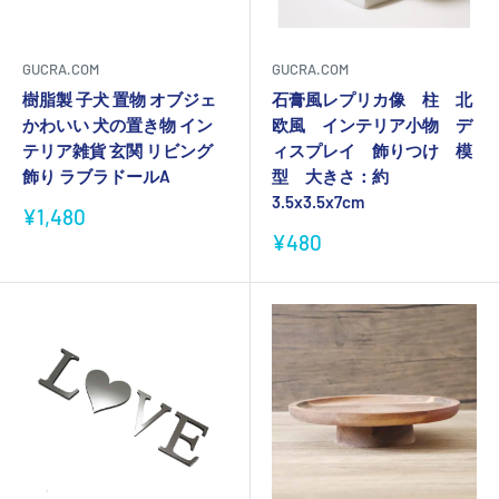
GUCRA.COM
GUCRA.COM
樹脂製 子犬 置物 オブジェ
石膏風レプリカ像 柱 北
かわいい 犬の置き物 イン
欧風 インテリア小物 デ
テリア雑貨 玄関 リビング
ィスプレイ 飾りつけ 模
飾り ラブラドールA
型 大きさ：約
3.5x3.5x7cm
販
¥1,480
売
販
¥480
価
売
格
価
格