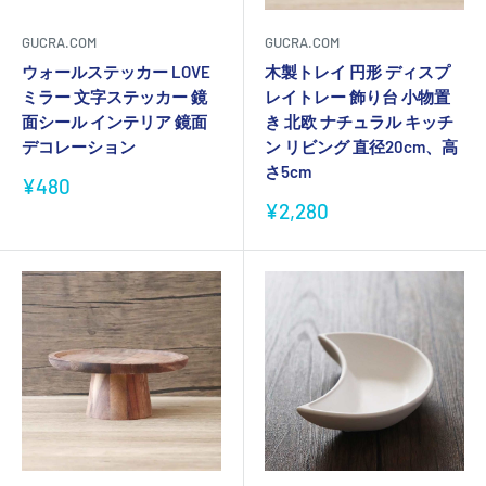
GUCRA.COM
GUCRA.COM
ウォールステッカー LOVE
木製トレイ 円形 ディスプ
ミラー 文字ステッカー 鏡
レイトレー 飾り台 小物置
面シール インテリア 鏡面
き 北欧 ナチュラル キッチ
デコレーション
ン リビング 直径20cm、高
さ5cm
販
¥480
売
販
¥2,280
価
売
格
価
格