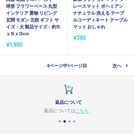
球形 フラワーベース 丸型
レースマット ボヘミアン
インテリア 置物 リビング
ナチュラル 洗える テーブ
玄関 モダン 北欧 ギフト サ
ルコーディネート テーブル
イズ：大 製品サイズ：約15
マット おしゃれ
ｘ15ｘ13cm
販
¥380
売
販
¥1,980
価
売
格
価
格
8ページ中1ページ目
次へ
返品について
返品については
こちら
。