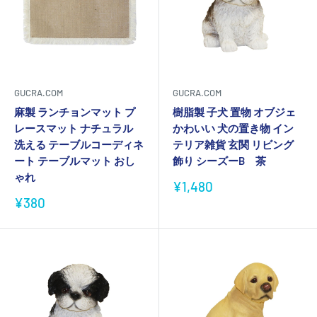
GUCRA.COM
GUCRA.COM
麻製 ランチョンマット プ
樹脂製 子犬 置物 オブジェ
レースマット ナチュラル
かわいい 犬の置き物 イン
洗える テーブルコーディネ
テリア雑貨 玄関 リビング
ート テーブルマット おし
飾り シーズーB 茶
ゃれ
販
¥1,480
売
販
¥380
価
売
格
価
格