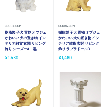
GUCRA.COM
GUCRA.COM
樹脂製 子犬 置物 オブジェ
樹脂製 子犬 置物 オブジェ
かわいい 犬の置き物 イン
かわいい 犬の置き物 イン
テリア雑貨 玄関 リビング
テリア雑貨 玄関 リビング
飾り シーズーA 黒
飾り ラブラドールB
販
販
¥1,480
¥1,480
売
売
価
価
格
格