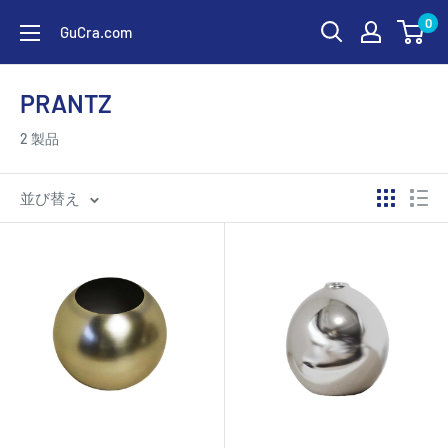
コ
0
GuCra.com
ン
テ
ン
PRANTZ
ツ
2 製品
に
ス
並び替え
キ
ッ
プ
す
る