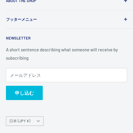
ABOUT THE SHOP
Use this text area to tell your customers about your brand
フッターメニュー
and vision. You can change it in the theme settings.
検索
NEWSLETTER
A short sentence describing what someone will receive by
subscribing
メールアドレス
申し込む
国/
日本 (JPY ¥)
地