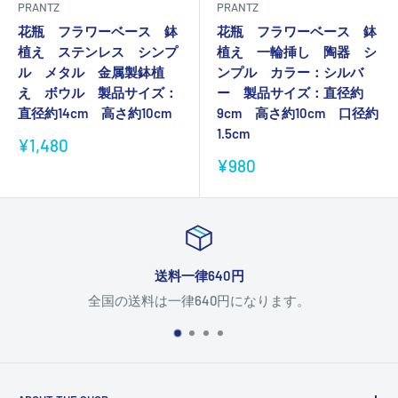
PRANTZ
PRANTZ
花瓶 フラワーベース 鉢
花瓶 フラワーベース 鉢
植え ステンレス シンプ
植え 一輪挿し 陶器 シ
ル メタル 金属製鉢植
ンプル カラー：シルバ
え ボウル 製品サイズ：
ー 製品サイズ：直径約
直径約14cm 高さ約10cm
9cm 高さ約10cm 口径約
1.5cm
販
¥1,480
売
販
¥980
価
売
格
価
格
送料一律640円
全国の送料は一律640円になります。