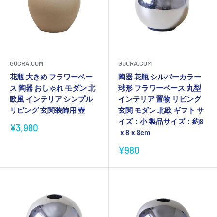
GUCRA.COM
GUCRA.COM
花瓶 大きめ フラワーベー
陶器 花瓶 シルバーカラー
ス 陶器 おしゃれ モダン 北
球形 フラワーベース 丸型
欧風 インテリア シンプル
インテリア 置物 リビング
リビング 玄関装飾用 壺
玄関 モダン 北欧 ギフト サ
イズ：小 製品サイズ：約8
販
¥3,980
ｘ8ｘ8cm
売
価
販
¥980
格
売
価
格