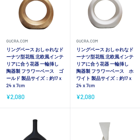
GUCRA.COM
GUCRA.COM
リングベース おしゃれなド
リングベース おしゃれなド
ーナツ型花瓶 北欧風インテ
ーナツ型花瓶 北欧風インテ
リアに合う花器 一輪挿し
リアに合う花器 一輪挿し
陶器製 フラワーベース ゴ
陶器製 フラワーベース ホ
ールド 製品サイズ：約17ｘ
ワイト 製品サイズ：約17ｘ
24ｘ7cm
24ｘ7cm
販
販
¥2,080
¥2,080
売
売
価
価
格
格