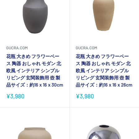
GUCRA.COM
GUCRA.COM
花瓶 大きめ フラワーベー
花瓶 大きめ フラワーベー
ス 陶器 おしゃれ モダン 北
ス 陶器 おしゃれ モダン 北
欧風 インテリア シンプル
欧風 インテリア シンプル
リビング 玄関装飾用 壺 製
リビング 玄関装飾用 壺 製
品サイズ：約16ｘ16ｘ30cm
品サイズ：約16ｘ16ｘ26cm
販
販
¥3,980
¥3,980
売
売
価
価
格
格