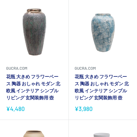
格
GUCRA.COM
GUCRA.COM
花瓶 大きめ フラワーベー
花瓶 大きめ フラワーベー
ス 陶器 おしゃれ モダン 北
ス 陶器 おしゃれ モダン 北
欧風 インテリア シンプル
欧風 インテリア シンプル
リビング 玄関装飾用 壺
リビング 玄関装飾用 壺
販
販
¥4,480
¥3,980
売
売
価
価
格
格