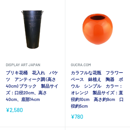
DISPLAY ART JAPAN
GUCRA.COM
ブリキ花桶 花入れ バケ
カラフルな花瓶 フラワー
ツ アンティーク調 (高さ
ベース 鉢植え 陶器 ボ
40cm) ブラック 製品サイ
ウル シンプル カラー：
ズ：口径20cm、高さ
オレンジ 製品サイズ：直
40cm、底部14cm
径約10cm 高さ約9cm 口
径約5cm
販
¥2,580
売
販
¥780
価
売
格
価