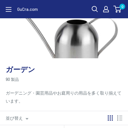
コ
0
GuCra.com
ン
テ
ン
ツ
に
ス
キ
ガーデン
ッ
プ
90 製品
す
る
ガーデニング・園芸用品やお庭周りの用品を多く取り揃えて
います。
並び替え