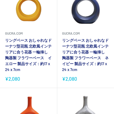
GUCRA.COM
GUCRA.COM
リングベース おしゃれなド
リングベース おしゃれなド
ーナツ型花瓶 北欧風インテ
ーナツ型花瓶 北欧風インテ
リアに合う花器 一輪挿し
リアに合う花器 一輪挿し
陶器製 フラワーベース イ
陶器製 フラワーベース ネ
エロー 製品サイズ：約17ｘ
イビー 製品サイズ：約17ｘ
24ｘ7cm
24ｘ7cm
販
販
¥2,080
¥2,080
売
売
価
価
格
格