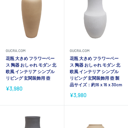
GUCRA.COM
GUCRA.COM
花瓶 大きめ フラワーベー
花瓶 大きめ フラワーベー
ス 陶器 おしゃれ モダン 北
ス 陶器 おしゃれ モダン 北
欧風 インテリア シンプル
欧風 インテリア シンプル
リビング 玄関装飾用 壺
リビング 玄関装飾用 壺 製
品サイズ：約16ｘ16ｘ30cm
販
¥3,980
売
販
¥3,980
価
売
格
価
格