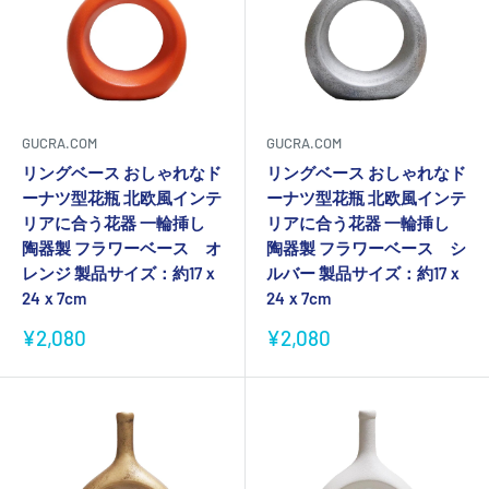
GUCRA.COM
GUCRA.COM
リングベース おしゃれなド
リングベース おしゃれなド
ーナツ型花瓶 北欧風インテ
ーナツ型花瓶 北欧風インテ
リアに合う花器 一輪挿し
リアに合う花器 一輪挿し
陶器製 フラワーベース オ
陶器製 フラワーベース シ
レンジ 製品サイズ：約17ｘ
ルバー 製品サイズ：約17ｘ
24ｘ7cm
24ｘ7cm
販
販
¥2,080
¥2,080
売
売
価
価
格
格