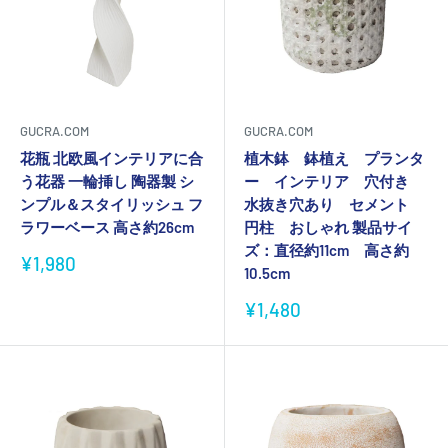
GUCRA.COM
GUCRA.COM
花瓶 北欧風インテリアに合
植木鉢 鉢植え プランタ
う花器 一輪挿し 陶器製 シ
ー インテリア 穴付き
ンプル＆スタイリッシュ フ
水抜き穴あり セメント
ラワーベース 高さ約26cm
円柱 おしゃれ 製品サイ
ズ：直径約11cm 高さ約
販
¥1,980
10.5cm
売
価
販
¥1,480
格
売
価
格