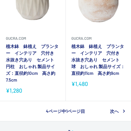
GUCRA.COM
GUCRA.COM
植木鉢 鉢植え プランタ
植木鉢 鉢植え プランタ
ー インテリア 穴付き
ー インテリア 穴付き
水抜き穴あり セメント
水抜き穴あり セメント
円柱 おしゃれ 製品サイ
球 おしゃれ 製品サイズ：
ズ：直径約10cm 高さ約
直径約11cm 高さ約9cm
7.5cm
販
¥1,480
売
販
¥1,280
価
売
格
価
格
4ページ中1ページ目
次へ