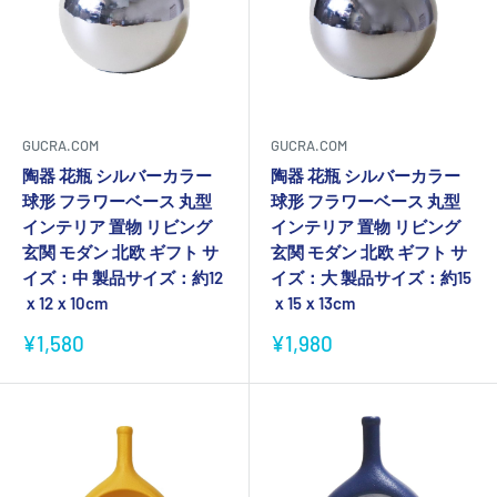
GUCRA.COM
GUCRA.COM
陶器 花瓶 シルバーカラー
陶器 花瓶 シルバーカラー
球形 フラワーベース 丸型
球形 フラワーベース 丸型
インテリア 置物 リビング
インテリア 置物 リビング
玄関 モダン 北欧 ギフト サ
玄関 モダン 北欧 ギフト サ
イズ：中 製品サイズ：約12
イズ：大 製品サイズ：約15
ｘ12ｘ10cm
ｘ15ｘ13cm
販
販
¥1,580
¥1,980
売
売
価
価
格
格