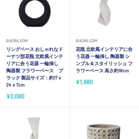
GUCRA.COM
GUCRA.COM
リングベース おしゃれなド
花瓶 北欧風インテリアに合
ーナツ型花瓶 北欧風インテ
う花器 一輪挿し 陶器製 シ
リアに合う花器 一輪挿し
ンプル＆スタイリッシュ フ
陶器製 フラワーベース ブ
ラワーベース 高さ約18cm
ラック 製品サイズ：約17ｘ
販
¥1,980
24ｘ7cm
売
価
販
¥2,080
格
売
価
格