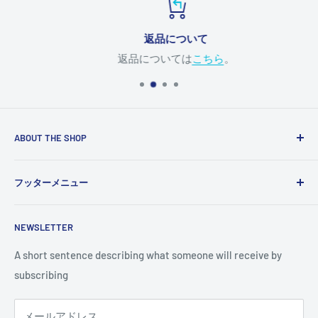
返品について
返品については
こちら
。
ABOUT THE SHOP
Use this text area to tell your customers about your brand
フッターメニュー
and vision. You can change it in the theme settings.
検索
NEWSLETTER
A short sentence describing what someone will receive by
subscribing
メールアドレス